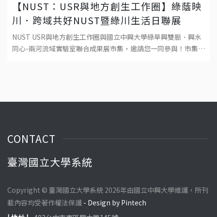
【NUST：USR與地方創生工作圈】綠蔭映
川．跨域共好NUST暨綠川生活日聯展
NUST USR與地方創生工作圈與國立中興大學綠旱興雙脈．興水
同心-兩河流域實驗室聯合成果展市集，邀請您一同參與！市集以
「共流‧共融‧共好」為核心，融合NUST USR成果展與綠川生
活日攤位，以市集
CONTACT
臺灣國立大學系統
Copyright © 臺灣國立大學系統 2026年由國立中興大學維護，所刊
載內容均受著作權法保護
- Design by Pintech