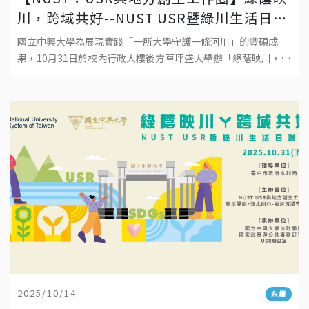
川，跨域共好--NUST USR暨綠川生活日聯
展 熱鬧登場
國立中興大學為展現實踐「一所大學守護一條河川」的豐碩成
果，10月31日於校內行政大樓後方草坪盛大舉辦「綠蔭映川，跨
域共好 NUST USR 暨綠川生活日聯展」。活動結合臺灣國立大學
系統(NUST)U
2025/10/14
永續