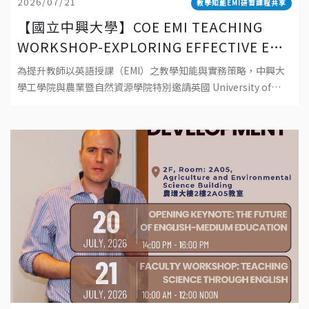
2026/07/21
教學知能EMI研習課程共享
【國立中興大學】COE EMI TEACHING
WORKSHOP-EXPLORING EFFECTIVE EMI
TEACHING: PRINCIPLES, PRACTICES,
為提升教師以英語授課（EMI）之教學知能與實務策略，中興大
AND POSSIBILITIES 工學院EMI教師教學
學工學院與農業暨自然資源學院特別邀請英國 University of
工作坊-探索有效 EMI 教學：理念、實踐與
Southampton資深教師 Dr. Robert Baird 蒞校
可能性