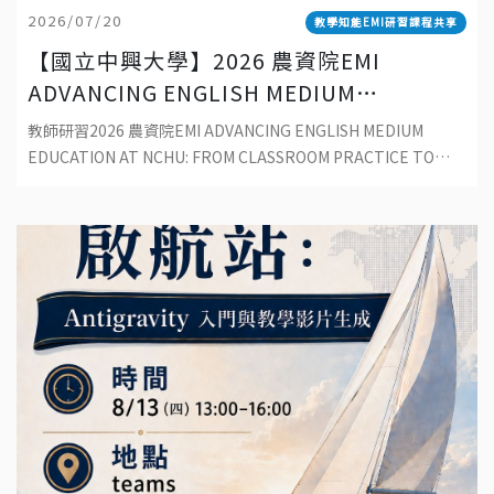
2026/07/20
教學知能EMI研習課程共享
【國立中興大學】2026 農資院EMI
ADVANCING ENGLISH MEDIUM
EDUCATION AT NCHU: FROM
教師研習2026 農資院EMI ADVANCING ENGLISH MEDIUM
CLASSROOM PRACTICE TO
EDUCATION AT NCHU: FROM CLASSROOM PRACTICE TO
SUSTAINABLE DEVELOPMENT
SUSTAINABLE