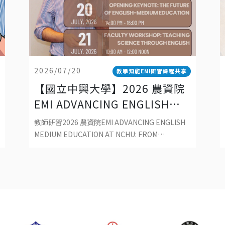
2026/07/20
教學知能EMI研習課程共享
【國立中興大學】2026 農資院
EMI ADVANCING ENGLISH
MEDIUM EDUCATION AT
教師研習2026 農資院EMI ADVANCING ENGLISH
NCHU: FROM CLASSROOM
MEDIUM EDUCATION AT NCHU: FROM
CLASSROOM PRACTICE TO SUSTAINABLE
PRACTICE TO SUSTAINABLE
DEVELOPMENT