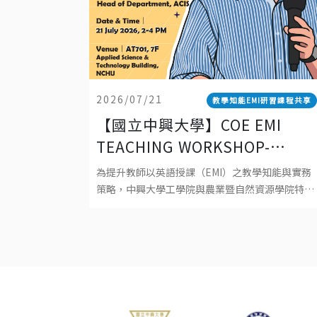
2026/07/21
教學知能EMI研習課程共享
【國立中興大學】COE EMI
TEACHING WORKSHOP-
EXPLORING EFFECTIVE EMI
為提升教師以英語授課（EMI）之教學知能與實務
TEACHING: PRINCIPLES,
策略，中興大學工學院與農業暨自然資源學院特別
邀請英國 University of Southampton資深教師
PRACTICES, AND
Dr. Robert Baird 蒞校
POSSIBILITIES 工學院EMI教師
教學工作坊-探索有效 EMI 教
學：理念、實踐與可能性