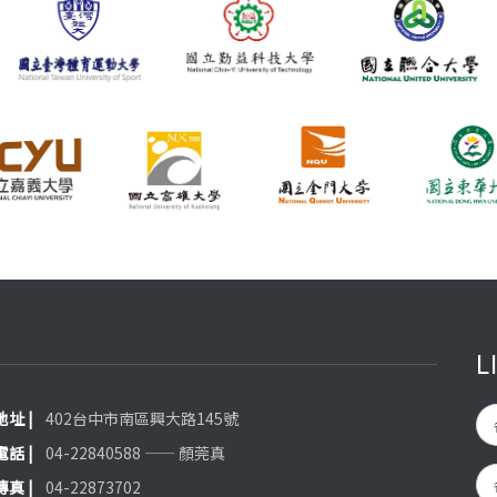
L
 地址 |
402台中市南區興大路145號
 電話 |
04-22840588 —— 顏莞真
 傳真 |
04-22873702