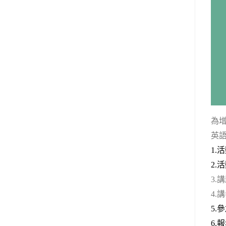
為
英
1.
活
2.
活
3.
講
4.
講
5.
參
6.
報