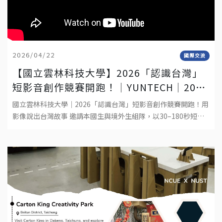
2026/04/22
國際交流
【國立雲林科技大學】2026「認識台灣」
短影音創作競賽開跑！│YUNTECH│2026
“DISCOVER TAIWAN” SHORT VIDEO
國立雲林科技大學｜2026「認識台灣」短影音創作競賽開跑！用
COMPETITION
影像說出台灣故事 邀請本國生與境外生組隊，以30–180秒短影
音呈現你在台灣的生活觀察與文化體驗。作品形式：真人拍攝