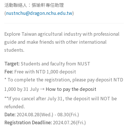
活動聯絡人：張瑜軒專任助理
(
nustnchu@dragon.nchu.edu.tw
)
Explore Taiwan agricultural industry with professional
guide and make friends with other international
students.
Target:
Students and faculty from NUST
Fee:
Free with NTD 1,000 deposit
* To complete the registration, please pay deposit NTD
1,000 by 31 July →
How to pay the deposit
**If you cancel after July 31, the deposit will NOT be
refunded.
Date:
2024.08.28(Wed.) - 08.30(Fri.)
Registration Deadline:
2024.07.26(Fri.)