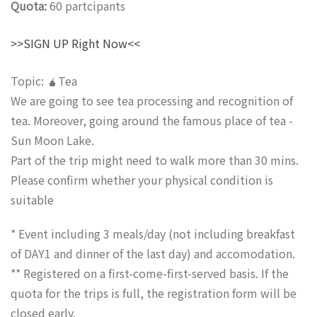
Quota:
60 partcipants
>>SIGN UP Right Now<<
Topic: 🧉Tea
We are going to see tea processing and recognition of
tea. Moreover, going around the famous place of tea -
Sun Moon Lake.
Part of the trip might need to walk more than 30 mins.
Please confirm whether your physical condition is
suitable
* Event including 3 meals/day (not including breakfast
of DAY1 and dinner of the last day) and accomodation.
** Registered on a first-come-first-served basis. If the
quota for the trips is full, the registration form will be
closed early.