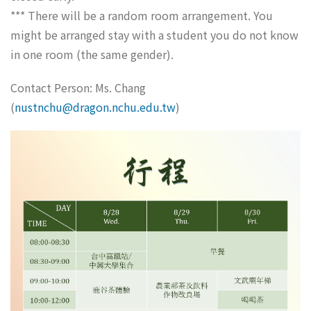
*** There will be a random room arrangement. You
might be arranged stay with a student you do not know
in one room (the same gender).
Contact Person: Ms. Chang
(
nustnchu@dragon.nchu.edu.tw
)