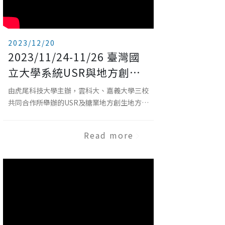
2023/12/20
2023/11/24-11/26 臺灣國
立大學系統USR與地方創生
工作圈：地方學與創生紮根
由虎尾科技大學主辦，雲科大、嘉義大學三校
論壇
共同合作所舉辦的USR及糖業地方創生地方學
論壇，已於11月底圓滿完成，參與的學校共
有11所學校，80多位師生共同參與。從糖業
Read more
文化創生的串聯及反思，到場域的踏查，11
所學校師生和場域夥伴彼此交流，反思如何將
糖業的新創知應用於課堂及生活中。