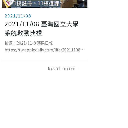
2021/11/08
2021/11/08 臺灣國立大學
系統啟動典禮
稿源：2021-11-8 蘋果日報
https://tw.appledaily.com/life/20211108/KRQXCYVYORFYBDUD7
由中興大學等11所國立大學共組而成的「臺
灣國立大學系統（National University
Read more
System of Taiwan，簡稱NUST）」，於 今
（8）日舉辦啟動典禮，興大校長薛富盛表
示，下學期這11校將實施「1校註冊、11