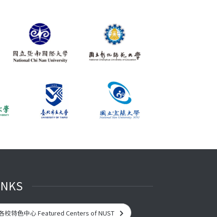
INKS
各校特色中心 Featured Centers of NUST