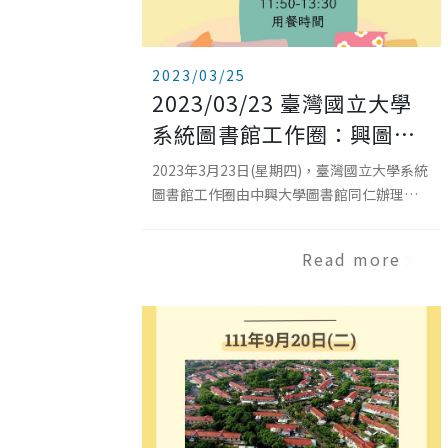
2023/03/25
2023/03/23 臺灣國立大學
系統圖書館工作圈：興圖參
訪趣
2023年3月23日(星期四)，臺灣國立大學系統
圖書館工作圈由中興大學圖書館同仁辦理首
場「興圖參訪趣」活動，成員校中共計24位
夥伴參與，包含3位館長。期盼透過參訪活
Read more
動，成員校彼此交換意見，凝聚工作圈向心
力。