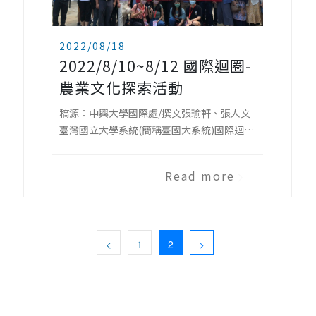
2022/08/18
2022/8/10~8/12 國際迴圈-
農業文化探索活動
稿源：中興大學國際處/撰文張瑜軒、張人文
臺灣國立大學系統(簡稱臺國大系統)國際迴圈
計畫-農業文化探索活動，於8月10日至12日
間辦理，共有101位盟校師生參與本次活動，
Read more
其中包含45位國際學生，活動於8月12日圓滿
落幕。臺國大系統於2021年正式成立，整合
中南部11所國立大學資源，創造國際化及人
才培育之連結。國際迴圈計畫以認識臺灣、
<
1
2
>
發揚台灣精神為中心理念，培養本地生國際
觀與回饋國際社會，並增進外籍生