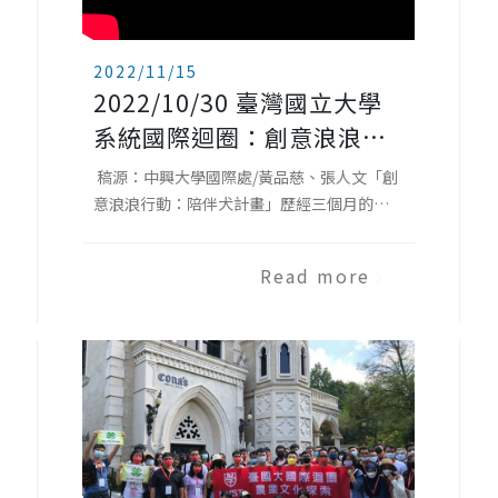
2022/11/15
2022/10/30 臺灣國立大學
系統國際迴圈：創意浪浪行
動──陪伴犬計畫 ｢浪犬相
稿源：中興大學國際處/黃品慈、張人文「創
伴｣藝術成果展
意浪浪行動：陪伴犬計畫」歷經三個月的課
程與努力，於10月30日假國立中興大學圓廳
303室展現成果，現場除了有以狗毛製作的當
Read more
代藝術展品外，還有狗毛氈手作工作坊帶領
大小朋友了解動物議題，吸引眾多民眾參
與，成為中興大學103週年校慶系列活動一大
亮點！臺灣國立大學系統(簡稱台國大系統)國
際迴圈計畫以認識臺灣、發揚台灣精神為中
心理念，培養本地生國際觀與回饋