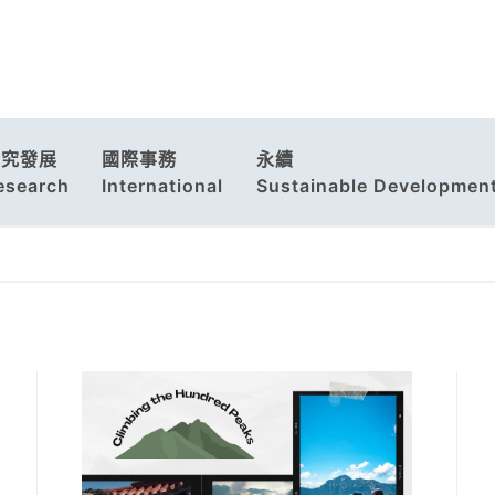
研究發展
國際事務
永續
esearch
International
Sustainable Developmen